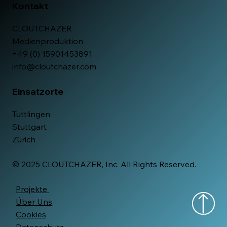
Kontakt
CLOUTCHAZER
Medienproduktion
+49 (0) 15901453891
info@cloutchazer.com
Einsatzorte
Tuttlingen
Stuttgart
Zürich
© 2025 CLOUTCHAZER, Inc. All Rights Reserved.
Projekte
Über Uns
Cookies