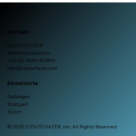
Kontakt
CLOUTCHAZER
Medienproduktion
+49 (0) 15901453891
info@cloutchazer.com
Einsatzorte
Tuttlingen
Stuttgart
Zürich
© 2025 CLOUTCHAZER, Inc. All Rights Reserved.