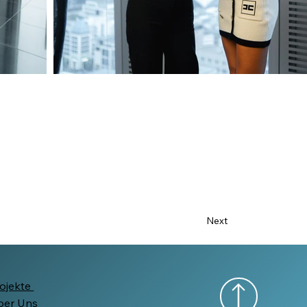
Next
ojekte
ber Uns